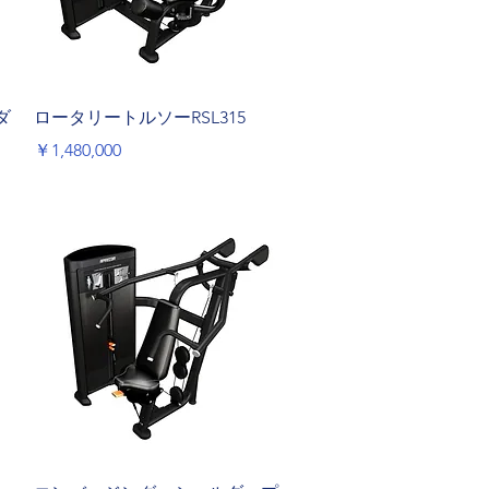
クイックビュー
ダ
ロータリートルソーRSL315
価格
￥1,480,000
クイックビュー