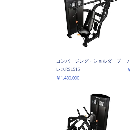
クイックビュー
コンバージング・ショルダープ
レスRSL515
￥
価格
￥1,480,000