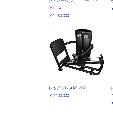
ダイバージング・ローロウ
RSL324
￥
価格
￥1,480,000
クイックビュー
レッグプレスRSL602
R
価格
￥2,100,000
￥