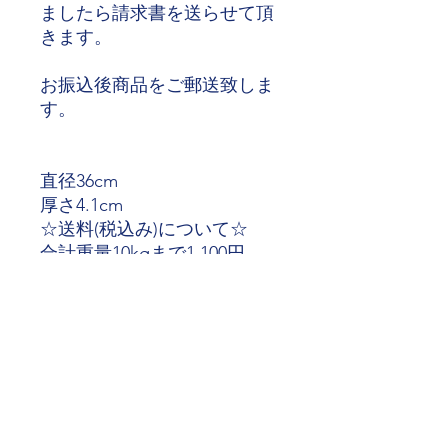
ましたら請求書を送らせて頂
きます。
お振込後商品をご郵送致しま
す。
直径36cm
厚さ4.1cm
☆送料(税込み)について☆
合計重量10kgまで1,100円、
1〜10kg増すごとに550円加算
です。
北海道、沖縄への発送は別途
1,650円です。
ご注文いただきましたら、メ
ールにて合計金額をお知らせ
させていただきます。