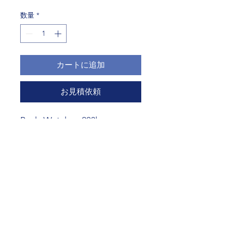
格
数量
*
カートに追加
お見積依頼
Body Weight 203kg
Size
W1,470xL1,490xH1,440(mm)
初期重量 6.5kg
送料、搬入、組立費用は別途
​お見積下さい。