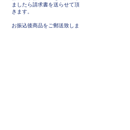
ましたら請求書を送らせて頂
きます。
お振込後商品をご郵送致しま
す。
・ウェイト：110kg
・フレーム厚 3mm
・外形寸法
(W)1425×(D)1165×(H)1528mm
・本体重量 250kg
送料、搬入、組立費用は別途
​お見積下さい。