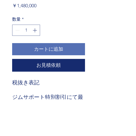
価
￥1,480,000
格
数量
*
カートに追加
お見積依頼
税抜き表記
ジムサポート特別割引にて最
大、表記価格から40%オフ
台数により送料、搬入、組立
費用、無料。
寸歩などは、パンフレットを
お送り致しますのでお問い合