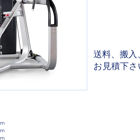
送料、搬入
​お見積下
cm
cm
cm