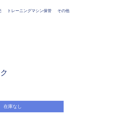
売
トレーニングマシン保管
その他
ック
在庫なし