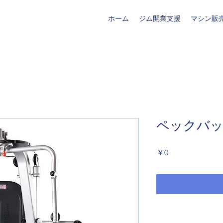
ホーム
ジム開業支援
マシン販
ペックバ
価
￥0
格