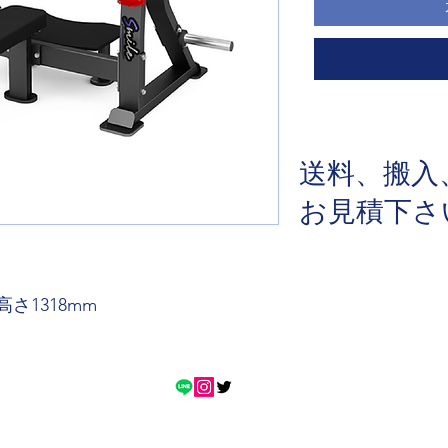
送料、搬入
​お見積下
️高さ1318mm