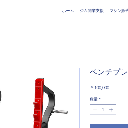
ホーム
ジム開業支援
マシン販
ベンチプレス
価
￥100,000
格
数量
*