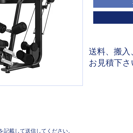
送料、搬入
​お見積下
を記載して送信してください。