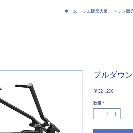
ホーム
ジム開業支援
マシン販
プルダウンE
価
￥321,200
格
数量
*