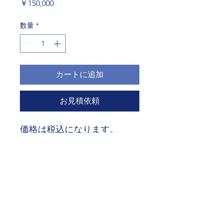
価
￥150,000
格
数量
*
カートに追加
お見積依頼
価格は税込になります。
上腕二頭筋が鍛えられます。
横1403mm✖️奥行
1045mm✖️1200mm
送料、搬入、組立費用は別途