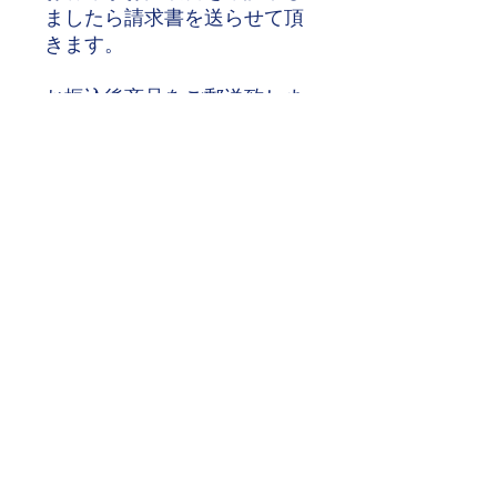
ましたら請求書を送らせて頂
きます。
お振込後商品をご郵送致しま
す。
・フレーム厚 3mm
・外形寸法
(W)1860×(D)820×(H)1530mm
・本体重量 190kg
送料、搬入、組立費用は別途
​お見積下さい。