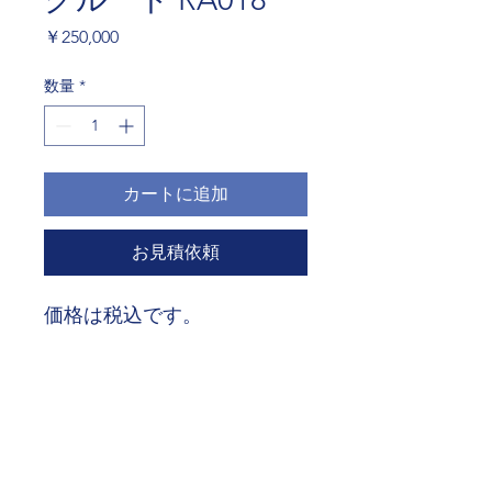
価
￥250,000
格
数量
*
カートに追加
お見積依頼
価格は税込です。
大臀筋を鍛えることが出来ま
す。
横1125mm✖️奥行1495mm✖️高